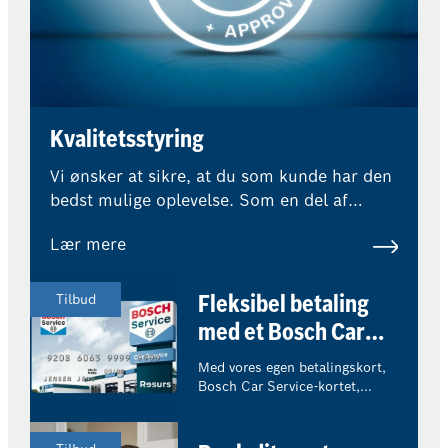
Kvalitetsstyring
Vi ønsker at sikre, at du som kunde har den
bedst mulige oplevelse. Som en del af
Bosch Car Service-netværket betyder det,
Lær mere
at eksterne eksperter regelmæssigt
overvåger vores kvalitetsstandarder og
procedurer.
Tilbud
Fleksibel betaling
med et Bosch Car
Service-kort
Med vores egen betalingskort,
Bosch Car Service-kortet,
bestemmer du selv, hvordan du
ønsker at betale for dit
værkstedsbesøg.