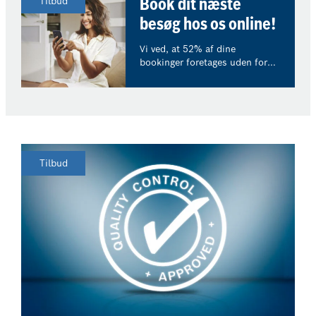
Tilbud
Book dit næste
besøg hos os online!
Vi ved, at 52% af dine
bookinger foretages uden for
åbningstiden. Hos os kan du
nemt og hurtigt booke dit
næste værkstedsbesøg online,
når det passer dig. Du får
øjeblikkeligt besked om prisen.
Tilbud