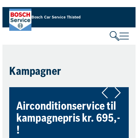
Spring
til
Bosch Car Service Thisted
indhold
Kampagner
Airconditionservice til
kampagnepris kr. 695,-
!