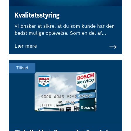
Kvalitetsstyring
Vi ønsker at sikre, at du som kunde har den
bedst mulige oplevelse. Som en del af
Bosch Car Service-netværket betyder det,
Lær mere
at eksterne eksperter regelmæssigt
overvåger vores kvalitetsstandarder og
procedurer.
Tilbud