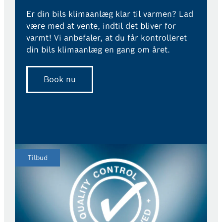
Er din bils klimaanlæg klar til varmen? Lad
være med at vente, indtil det bliver for
B
varmt! Vi anbefaler, at du får kontrolleret
din bils klimaanlæg en gang om året.
V
h
Book nu
l
Tilbud